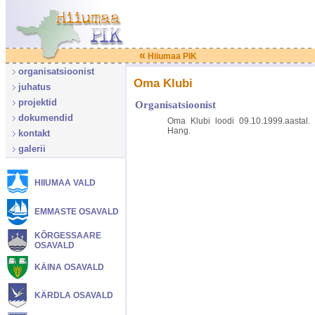
«
Hiiumaa PIK
organisatsioonist
Oma Klubi
juhatus
projektid
Organisatsioonist
dokumendid
Oma Klubi loodi 09.10.1999.aastal. P
Hang.
kontakt
galerii
HIIUMAA VALD
EMMASTE OSAVALD
KÕRGESSAARE
OSAVALD
KÄINA OSAVALD
KÄRDLA OSAVALD